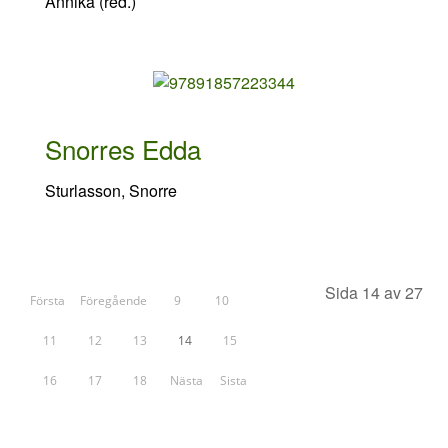
Annika (red.)
Snorres Edda
Sturlasson, Snorre
Sida 14 av 27
Första
Föregående
9
10
11
12
13
14
15
16
17
18
Nästa
Sista