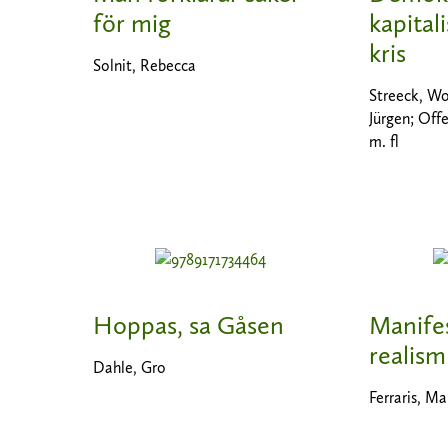
för mig
kapital
kris
Solnit, Rebecca
Streeck, W
Jürgen; Offe
m. fl
Hoppas, sa Gåsen
Manifes
realism
Dahle, Gro
Ferraris, Ma