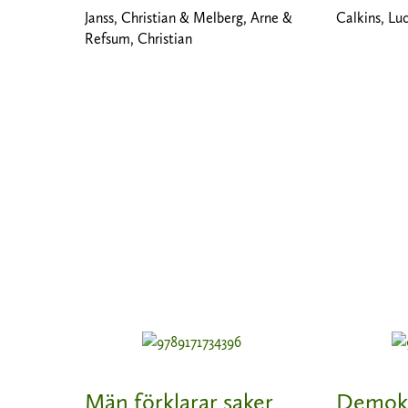
Janss, Christian & Melberg, Arne &
Calkins, Lu
Refsum, Christian
Män förklarar saker
Demokra