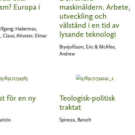
ism? Europa i
maskinåldern. Arbete,
utveckling och
välstånd i en tid av
olfgang; Habermas,
lysande teknologi
, Claus; Altvater, Elmar
Brynjolfsson, Eric & McAfee,
Andrew
t för en ny
Teologisk-politisk
traktat
urizio
Spinoza, Baruch