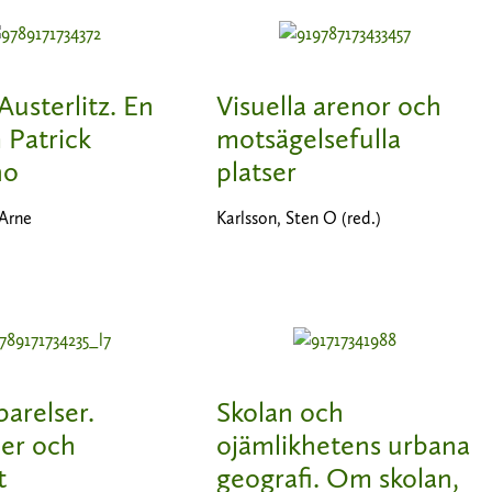
Austerlitz. En
Visuella arenor och
 Patrick
motsägelsefulla
no
platser
 Arne
Karlsson, Sten O (red.)
arelser.
Skolan och
ier och
ojämlikhetens urbana
t
geografi. Om skolan,