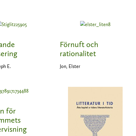
ande
Förnuft och
sering
rationalitet
eph E.
Jon, Elster
n för
ummets
rvisning