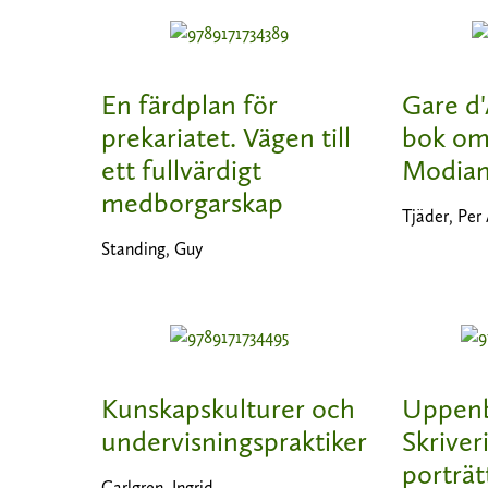
En färdplan för
Gare d'
prekariatet. Vägen till
bok om
ett fullvärdigt
Modia
medborgarskap
Tjäder, Per
Standing, Guy
Kunskapskulturer och
Uppenb
undervisningspraktiker
Skriver
porträt
Carlgren, Ingrid