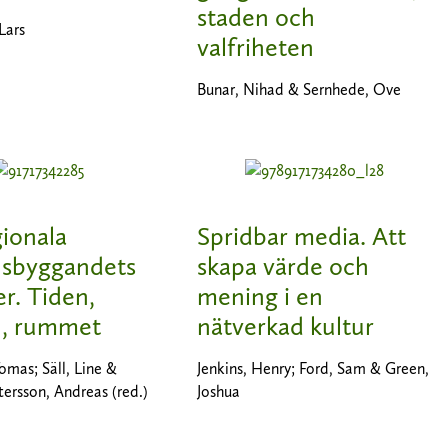
staden och
Lars
valfriheten
Bunar, Nihad & Sernhede, Ove
ionala
Spridbar media. Att
lsbyggandets
skapa värde och
er. Tiden,
mening i en
, rummet
nätverkad kultur
omas; Säll, Line &
Jenkins, Henry; Ford, Sam & Green,
ersson, Andreas (red.)
Joshua