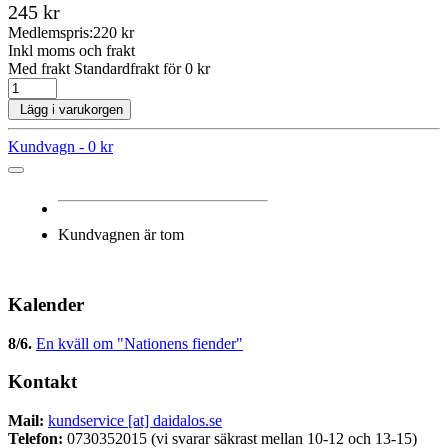
245 kr
Medlemspris:
220 kr
Inkl moms och frakt
Med frakt Standardfrakt för 0 kr
Lägg i varukorgen
Kundvagn -
0 kr
Kundvagnen är tom
Kalender
8/6
.
En kväll om "Nationens fiender"
Kontakt
Mail:
kundservice [at] daidalos.se
Telefon:
0730352015 (vi svarar säkrast mellan 10-12 och 13-15)