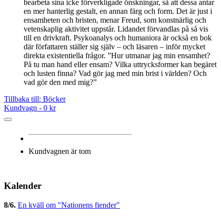
bearbeta sina icke förverkligade önskningar, så att dessa antar
en mer hanterlig ge­stalt, en annan färg och form. Det är just i
ensamheten och bristen, menar Freud, som konstnärlig och
vetenskaplig aktivitet uppstår. Lidandet förvandlas på så vis
till en drivkraft. Psykoanalys och humaniora är också en bok
där författaren ställer sig själv – och läsaren – inför mycket
direkta existentiella frågor. ”Hur utmanar jag min ensamhet?
På tu man hand eller ensam? Vilka uttrycksformer kan begäret
och lusten finna? Vad gör jag med min brist i världen? Och
vad gör den med mig?”
Tillbaka till: Böcker
Kundvagn -
0 kr
Kundvagnen är tom
Kalender
8/6
.
En kväll om "Nationens fiender"