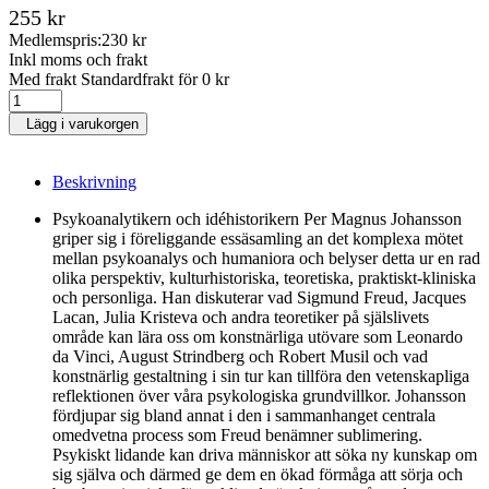
255 kr
Medlemspris:
230 kr
Inkl moms och frakt
Med frakt Standardfrakt för 0 kr
Lägg i varukorgen
Beskrivning
Psykoanalytikern och idéhistorikern Per Magnus Johansson
griper sig i föreliggande essäsamling an det komplexa mötet
mellan psykoanalys och humaniora och belyser detta ur en rad
olika perspektiv, kulturhistoriska, teoretiska, praktiskt-kliniska
och personliga. Han diskuterar vad Sigmund Freud, Jacques
Lacan, Julia Kristeva och andra teoretiker på själslivets
område kan lära oss om konstnärliga utövare som Leonardo
da Vinci, August Strindberg och Robert Musil och vad
konstnärlig gestaltning i sin tur kan tillföra den vetenskapliga
reflektionen över våra psykologiska grundvillkor. Johansson
fördjupar sig bland annat i den i sammanhanget centrala
omedvetna process som Freud benämner sublimering.
Psykiskt lidande kan driva människor att söka ny kunskap om
sig själva och därmed ge dem en ökad förmåga att sörja och