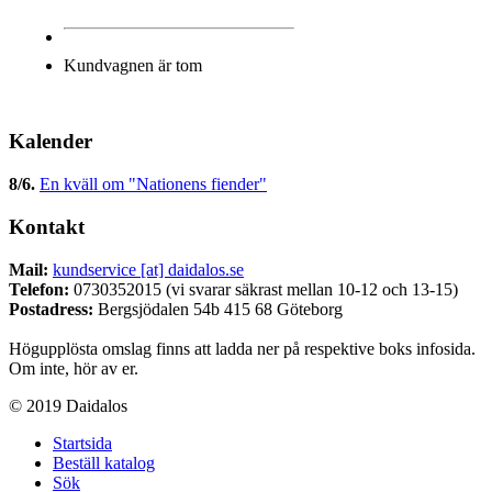
Kundvagnen är tom
Kalender
8/6
.
En kväll om "Nationens fiender"
Kontakt
Mail:
kundservice [at] daidalos.se
Telefon:
0730352015 (vi svarar säkrast mellan 10-12 och 13-15)
Postadress:
Bergsjödalen 54b 415 68 Göteborg
Högupplösta omslag finns att ladda ner på respektive boks infosida.
Om inte, hör av er.
© 2019 Daidalos
Startsida
Beställ katalog
Sök