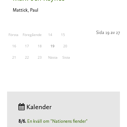
Mattick, Paul
Sida 19 av 27
Första
Föregående
14
15
16
17
18
19
20
21
22
23
Nästa
Sista
Kalender
8/6
.
En kväll om "Nationens fiender"