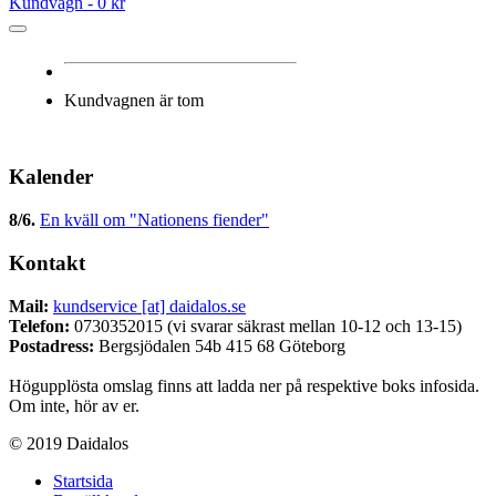
Kundvagn -
0 kr
Kundvagnen är tom
Kalender
8/6
.
En kväll om "Nationens fiender"
Kontakt
Mail:
kundservice [at] daidalos.se
Telefon:
0730352015 (vi svarar säkrast mellan 10-12 och 13-15)
Postadress:
Bergsjödalen 54b 415 68 Göteborg
Högupplösta omslag finns att ladda ner på respektive boks infosida.
Om inte, hör av er.
© 2019 Daidalos
Startsida