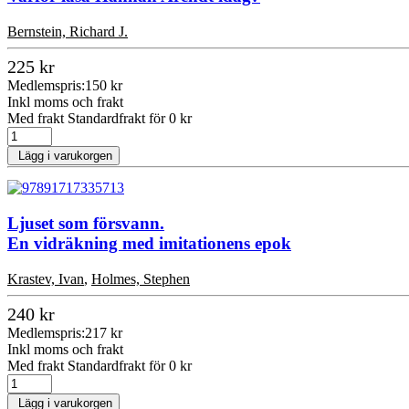
Bernstein, Richard J.
225 kr
Medlemspris:
150 kr
Inkl moms och frakt
Med frakt Standardfrakt för 0 kr
Lägg i varukorgen
Ljuset som försvann.
En vidräkning med imitationens epok
Krastev, Ivan
,
Holmes, Stephen
240 kr
Medlemspris:
217 kr
Inkl moms och frakt
Med frakt Standardfrakt för 0 kr
Lägg i varukorgen