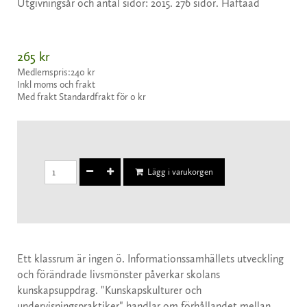
Utgivningsår och antal sidor: 2015. 276 sidor. Häftaad
265 kr
Medlemspris:
240 kr
Inkl moms och frakt
Med frakt Standardfrakt för 0 kr
Lägg i varukorgen
Ett klassrum är ingen ö. Informationssamhällets utveckling
och förändrade livsmönster påverkar skolans
kunskapsuppdrag. "Kunskapskulturer och
undervisningspraktiker" handlar om förhållandet mellan