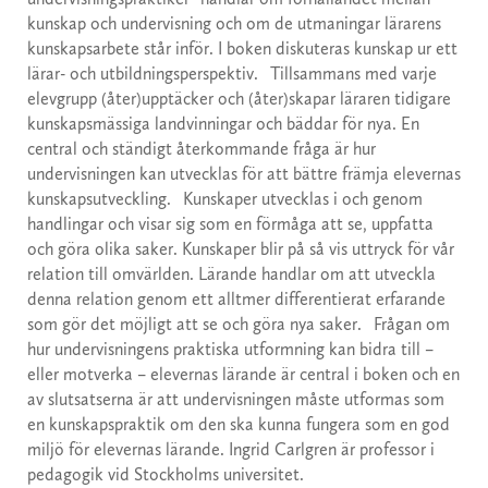
kunskap och undervisning och om de utmaningar lärarens
kunskapsarbete står inför. I boken diskuteras kunskap ur ett
lärar- och utbildningsperspektiv. Tillsammans med varje
elevgrupp (åter)upptäcker och (åter)skapar läraren tidigare
kunskapsmässiga landvinningar och bäddar för nya. En
central och ständigt återkommande fråga är hur
undervisningen kan utvecklas för att bättre främja elevernas
kunskapsutveckling. Kunskaper utvecklas i och genom
handlingar och visar sig som en förmåga att se, uppfatta
och göra olika saker. Kunskaper blir på så vis uttryck för vår
relation till omvärlden. Lärande handlar om att utveckla
denna relation genom ett alltmer differentierat erfarande
som gör det möjligt att se och göra nya saker. Frågan om
hur undervisningens praktiska utformning kan bidra till –
eller motverka – elevernas lärande är central i boken och en
av slutsatserna är att undervisningen måste utformas som
en kunskapspraktik om den ska kunna fungera som en god
miljö för elevernas lärande. Ingrid Carlgren är professor i
pedagogik vid Stockholms universitet.