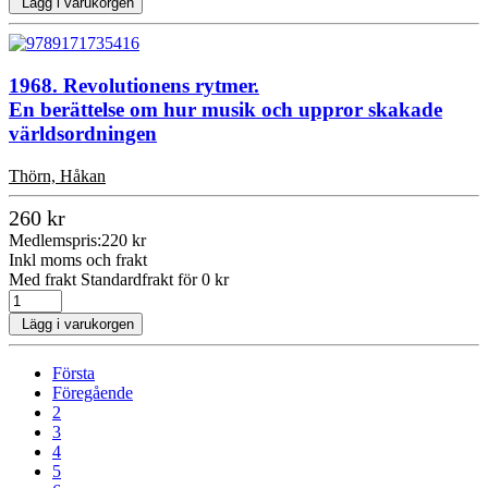
Lägg i varukorgen
1968. Revolutionens rytmer.
En berättelse om hur musik och uppror skakade
världsordningen
Thörn, Håkan
260 kr
Medlemspris:
220 kr
Inkl moms och frakt
Med frakt Standardfrakt för 0 kr
Lägg i varukorgen
Första
Föregående
2
3
4
5