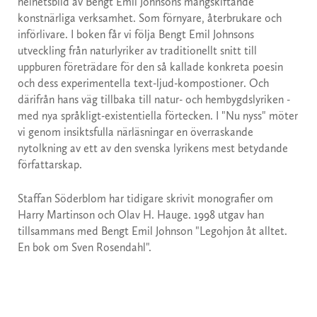
helhetsbild av Bengt Emil Johnsons mångskiftande
konstnärliga verksamhet. Som förnyare, återbrukare och
införlivare. I boken får vi följa Bengt Emil Johnsons
utveckling från naturlyriker av traditionellt snitt till
uppburen företrädare för den så kallade konkreta poesin
och dess experimentella text-ljud-kompostioner. Och
därifrån hans väg tillbaka till natur- och hembygdslyriken -
med nya språkligt-existentiella förtecken. I "Nu nyss" möter
vi genom insiktsfulla närläsningar en överraskande
nytolkning av ett av den svenska lyrikens mest betydande
författarskap.
Staffan Söderblom har tidigare skrivit monografier om
Harry Martinson och Olav H. Hauge. 1998 utgav han
tillsammans med Bengt Emil Johnson "Legohjon åt alltet.
En bok om Sven Rosendahl".