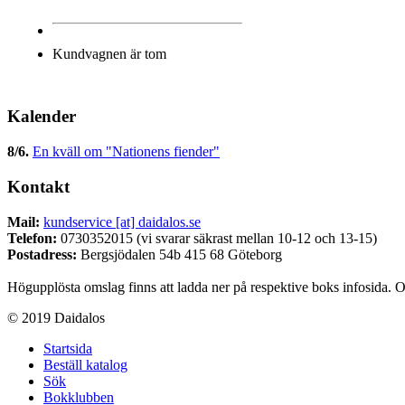
Kundvagnen är tom
Kalender
8/6
.
En kväll om "Nationens fiender"
Kontakt
Mail:
kundservice [at] daidalos.se
Telefon:
0730352015 (vi svarar säkrast mellan 10-12 och 13-15)
Postadress:
Bergsjödalen 54b 415 68 Göteborg
Högupplösta omslag finns att ladda ner på respektive boks infosida. O
© 2019 Daidalos
Startsida
Beställ katalog
Sök
Bokklubben