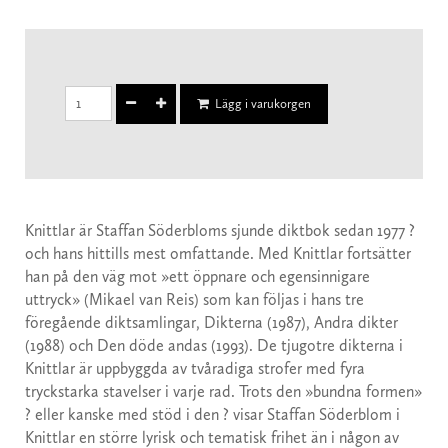
Lägg i varukorgen
Knittlar är Staffan Söderbloms sjunde diktbok sedan 1977 ?
och hans hittills mest omfattande. Med Knittlar fortsätter
han på den väg mot »ett öppnare och egensinnigare
uttryck» (Mikael van Reis) som kan följas i hans tre
föregående diktsamlingar, Dikterna (1987), Andra dikter
(1988) och Den döde andas (1993). De tjugotre dikterna i
Knittlar är uppbyggda av tvåradiga strofer med fyra
tryckstarka stavelser i varje rad. Trots den »bundna formen»
? eller kanske med stöd i den ? visar Staffan Söderblom i
Knittlar en större lyrisk och tematisk frihet än i någon av