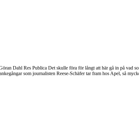
n. Göran Dahl Res Publica Det skulle föra för långt att här gå in på 
a tankegångar som journalisten Reese-Schäfer tar fram hos Apel, så myc