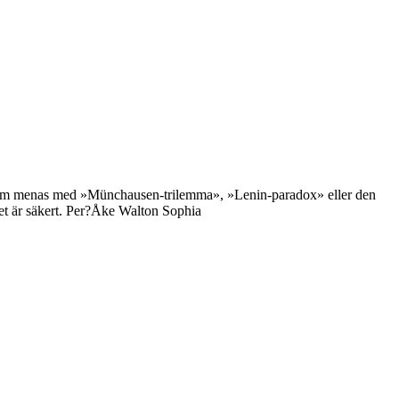
vad som menas med »Münchausen-trilemma», »Lenin-paradox» eller den
ket är säkert. Per?Åke Walton Sophia