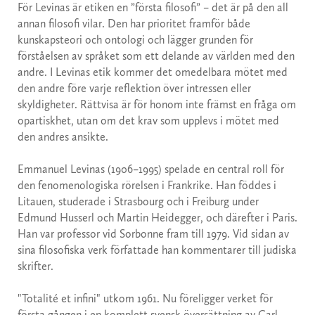
För Levinas är etiken en ”första filosofi” – det är på den all
annan filosofi vilar. Den har prioritet framför både
kunskapsteori och ontologi och lägger grunden för
förståelsen av språket som ett delande av världen med den
andre. I Levinas etik kommer det omedelbara mötet med
den andre före varje reflektion över intressen eller
skyldigheter. Rättvisa är för honom inte främst en fråga om
opartiskhet, utan om det krav som upplevs i mötet med
den andres ansikte.
Emmanuel Levinas (1906–1995) spelade en central roll för
den fenomenologiska rörelsen i Frankrike. Han föddes i
Litauen, studerade i Strasbourg och i Freiburg under
Edmund Husserl och Martin Heidegger, och därefter i Paris.
Han var professor vid Sorbonne fram till 1979. Vid sidan av
sina filosofiska verk författade han kommentarer till judiska
skrifter.
"Totalité et infini" utkom 1961. Nu föreligger verket för
första gången i en komplett svensk översättning av Carl