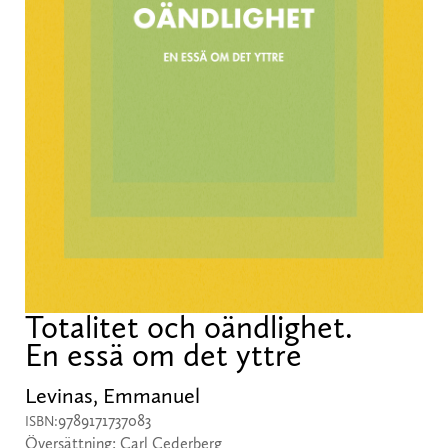
Totalitet och oändlighet.
En essä om det yttre
Levinas, Emmanuel
9789171737083
ISBN:
Översättning: Carl Cederberg