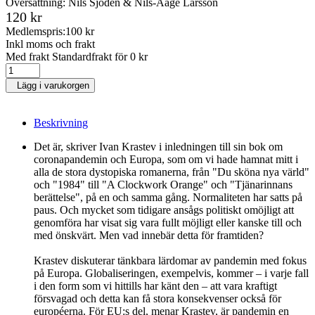
Översättning: Nils Sjödén & Nils-Aage Larsson
120 kr
Medlemspris:
100 kr
Inkl moms och frakt
Med frakt Standardfrakt för 0 kr
Lägg i varukorgen
Beskrivning
Det är, skriver Ivan Krastev i inledningen till sin bok om
coronapandemin och Europa, som om vi hade hamnat mitt i
alla de stora dystopiska romanerna, från "Du sköna nya värld"
och "1984" till "A Clockwork Orange" och "Tjänarinnans
berättelse", på en och samma gång. Normaliteten har satts på
paus. Och mycket som tidigare ansågs politiskt omöjligt att
genomföra har visat sig vara fullt möjligt eller kanske till och
med önskvärt. Men vad innebär detta för framtiden?
Krastev diskuterar tänkbara lärdomar av pandemin med fokus
på Europa. Globaliseringen, exempelvis, kommer – i varje fall
i den form som vi hittills har känt den – att vara kraftigt
försvagad och detta kan få stora konsekvenser också för
européerna. För EU:s del, menar Krastev, är pandemin en