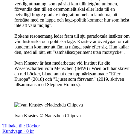
verklig utmaning, som på sikt kan tillintetgöra unionen,
förvandla den till ett ceremoniellt skal eller leda till en
betydligt högre grad av integration mellan länderna; att
fortsätta med en lappa och laga-politik kommer hur som helst
inte att vara möjligt.
Bokens resonemang leder fram till sju paradoxala insikter om
vårt historiska och politiska läge. Krastev är övertygad om att
pandemin kommer att lämna många spår efter sig. Han kallar
den, med all rätt, ett ”samhällsexperiment utan motstycke”.
Ivan Krastev är fast medarbetare vid Institut für die
Wissenschaften vom Menschen (IMW) i Wien och har skrivit
en rad böcker, bland annat den uppmärksammade "Efter
Europa" (2018) och "Ljuset som försvann" (2019, skriven
tillsammans med Stephen Holmes).
Ivan Krastev © Nadezhda Chipeva
Tillbaka till: Böcker
Kundvagn -
0 kr