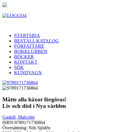
STARTSIDA
BESTÄLL KATALOG
FÖRFATTARE
BOKKLUBBEN
BÖCKER
KONTAKT
SÖK
KUNDVAGN
Måtte alla häxor förgöras!
Liv och död i Nya världen
Gaskill, Malcolm
ISBN:
9789171736864
Översättning: Nils Sjödén