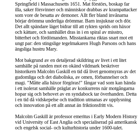
Springfield i Massachusetts 1651. Mat förstörs, boskap far
illa, saker försvinner och människor drabbas av krampattacker
som vore de besatta av demoner. Allt fler bland invånarna
börjar drömma underliga drömmar. Barn insjuknar och dör.
Det allt spändare läget bidrar till att rykten sprids om häxor
och kättare, och samhället dras in i en spiral av misstro,
bitterhet och fördömanden. Misstankarna riktas snart mot ett
ungt par: den stingslige tegelmakaren Hugh Parsons och hans
ängsliga hustru Mary.
Mot bakgrund av en detaljerad skildring av livet i ett litet
samhälle på randen mot en okänd vildmark beskriver
historikern Malcolm Gaskill en tid då livet genomsyras av det
gudomliga och det diaboliska, av omen, förbannelser och
magi. "Måtte alla häxor förgöras!" fångar vad som kan hända
i ett isolerat samhälle präglat av konkurrens när motgångarna
hopar sig och behovet av en syndabock tar överhanden. Detta
i en tid då vidskepelse och tradition utmanas av upplysning
och innovation på ett allt annat än friktionsfritt vis.
Malcolm Gaskill är professor emeritus i Early Modern History
vid University of East Anglia och specialiserad på amerikansk
och engelsk social- och kulturhistoria under 1600-talet.