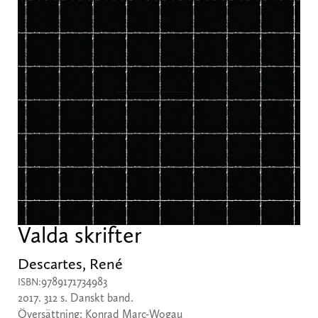
Valda skrifter
Descartes, René
9789171734983
ISBN:
2017. 312 s. Danskt band.
Översättning: Konrad Marc-Wogau