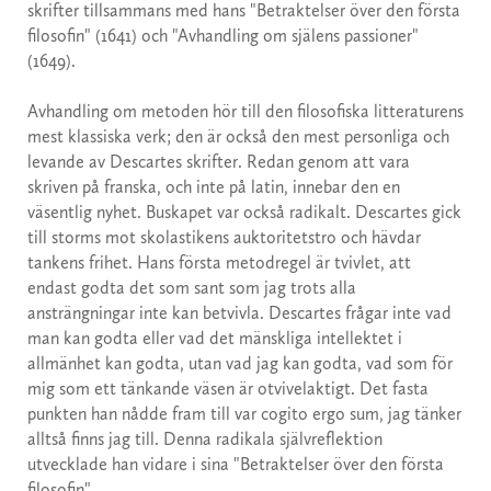
skrifter tillsammans med hans "Betraktelser över den första
filosofin" (1641) och "Avhandling om själens passioner"
(1649).
Avhandling om metoden hör till den filosofiska litteraturens
mest klassiska verk; den är också den mest personliga och
levande av Descartes skrifter. Redan genom att vara
skriven på franska, och inte på latin, innebar den en
väsentlig nyhet. Buskapet var också radikalt. Descartes gick
till storms mot skolastikens auktoritetstro och hävdar
tankens frihet. Hans första metodregel är tvivlet, att
endast godta det som sant som jag trots alla
ansträngningar inte kan betvivla. Descartes frågar inte vad
man kan godta eller vad det mänskliga intellektet i
allmänhet kan godta, utan vad jag kan godta, vad som för
mig som ett tänkande väsen är otvivelaktigt. Det fasta
punkten han nådde fram till var cogito ergo sum, jag tänker
alltså finns jag till. Denna radikala självreflektion
utvecklade han vidare i sina "Betraktelser över den första
filosofin".