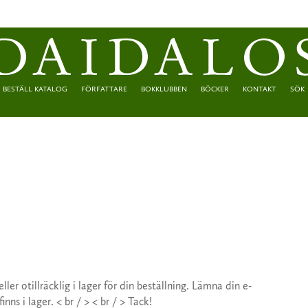
BESTÄLL KATALOG
FÖRFATTARE
BOKKLUBBEN
BÖCKER
KONTAKT
SÖK
 eller otillräcklig i lager för din beställning. Lämna din e-
ns i lager. < br / > < br / > Tack!