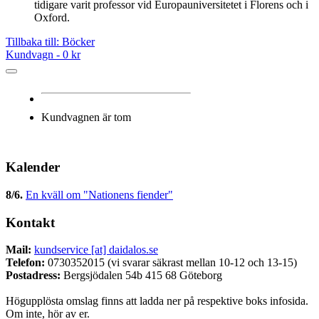
tidigare varit professor vid Europauniversitetet i Florens och i
Oxford.
Tillbaka till: Böcker
Kundvagn -
0 kr
Kundvagnen är tom
Kalender
8/6
.
En kväll om "Nationens fiender"
Kontakt
Mail:
kundservice [at] daidalos.se
Telefon:
0730352015 (vi svarar säkrast mellan 10-12 och 13-15)
Postadress:
Bergsjödalen 54b 415 68 Göteborg
Högupplösta omslag finns att ladda ner på respektive boks infosida.
Om inte, hör av er.