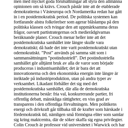
men med mycket goda förutsättningar att styra den allmänna
opinionen om så krävs. Crouch påstår inte att de etablerade
demokratierna i Västeuropa och Nordamerika redan har gått
in i en postdemokratisk period. De politiska systemen kan
fortfarande alstra folkrörelser som agerar blåslampa på den
politiska klassen och tvingar den att uppmärksamma deras
frågor, oavsett partistrategernas och medierådgivarnas
beräknande planer. Crouch menar heller inte att det
postdemokratiska samhället inte längre skulle vara
demokratiskt; då hade det inte varit post­demokratiskt utan
odemokratiskt. ”Post” används på samma sätt som i
sammansättningen ”postindustriell”. Det postindustriella
samhället gör alltjämt bruk av alla de varor som började
produceras i industrisamhället; det är bara det att
innovationerna och den ekonomiska energin inte längre är
inriktade på industriproduktion, utan på andra typer av
verksamhet. Likadant förhåller det sig med det
postdemokratiska samhället, där alla de demokratiska
institutionerna består: fria val, konkurrerande partier, fri
offentlig debatt, mänskliga rättigheter, en viss grad av
transparens i den offentliga förvaltningen. Men politikens
energi och drivkraft går tillbaka till de krafter som härskade i
fördemokratisk tid, nämligen små förmögna eliter som samlar
sig kring maktcentra, där de söker skaffa sig egna privilegier.
Colin Crouch är professor vid universitetet i Warwick och har