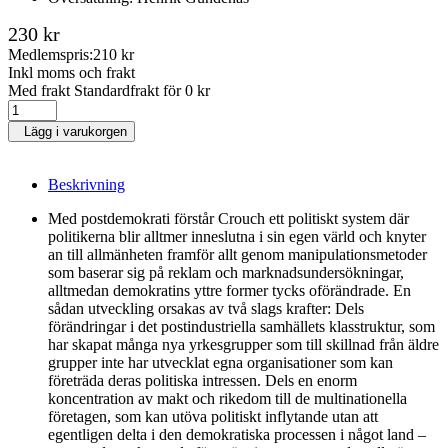
230 kr
Medlemspris:
210 kr
Inkl moms och frakt
Med frakt Standardfrakt för 0 kr
Lägg i varukorgen
Beskrivning
Med postdemokrati förstår Crouch ett politiskt system där
politikerna blir alltmer inneslutna i sin egen värld och knyter
an till allmänheten framför allt genom manipulationsmetoder
som baserar sig på reklam och marknadsundersökningar,
alltmedan demokratins yttre former tycks oförändrade. En
sådan utveckling orsakas av två slags krafter: Dels
förändringar i det postindustriella samhällets klasstruktur, som
har skapat många nya yrkesgrupper som till skillnad från äldre
grupper inte har utvecklat egna organisationer som kan
företräda deras politiska intressen. Dels en enorm
koncentration av makt och rikedom till de multinationella
företagen, som kan utöva politiskt inflytande utan att
egentligen delta i den demokratiska processen i något land –