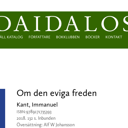
ÄLL KATALOG
FÖRFATTARE
BOKKLUBBEN
BÖCKER
KONTAKT
Om den eviga freden
Kant, Immanuel
9789171735393
ISBN:
2018. 132 s. Inbunden
Översättning: Alf W Johansson