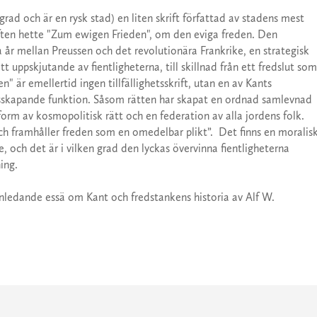
rad och är en rysk stad) en liten skrift författad av stadens mest
ften hette "Zum ewigen Frieden", om den eviga freden. Den
år mellan Preussen och det revolutionära Frankrike, en strategisk
uppskjutande av fientligheterna, till skillnad från ett fredslut som
n" är emellertid ingen tillfällighetsskrift, utan en av Kants
redsskapande funktion. Såsom rätten har skapat en ordnad samlevnad
form av kosmopolitisk rätt och en federation av alla jordens folk.
och framhåller freden som en omedelbar plikt”. Det finns en moralis
och det är i vilken grad den lyckas övervinna fientligheterna
ing.
nledande essä om Kant och fredstankens historia av Alf W.