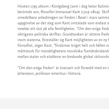
Hösten 1795 utkom i Königsberg (som i dag heter Kalining
berömde son, filosofen Immanuel Kant (1724–1804). Skri
omedelbara anledningen var freden i Basel i mars samma 
uppgörelse av det slag som Kant omtalade som endast ett 
innebär ett slut på alla fientligheter. "Om den eviga frede
viktigaste politiska skrifter. Grundtanken är rättens f
inom staterna, föreställer sig Kant möjligheten av en ny 
Förnuftet, säger Kant, ”fördömer kriget helt och hållet 
måttstock för mänsklighetens moraliska framåtskridande, 
mellan stater och etablerar en bindande global rättsordn
"Om den eviga freden" är översatt och försedd med en i
Johansson, professor emeritus i historia.