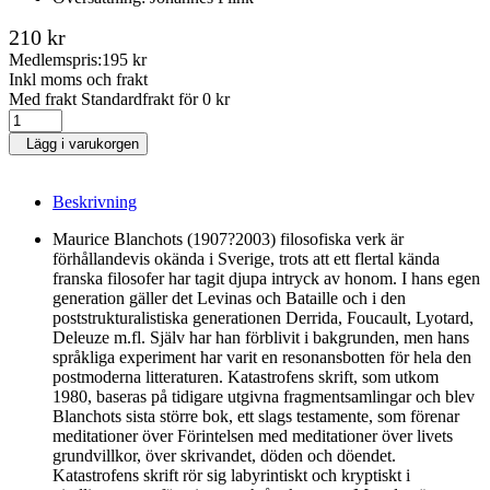
210 kr
Medlemspris:
195 kr
Inkl moms och frakt
Med frakt Standardfrakt för 0 kr
Lägg i varukorgen
Beskrivning
Maurice Blanchots (1907?2003) filosofiska verk är
förhållandevis okända i Sverige, trots att ett flertal kända
franska filosofer har tagit djupa intryck av honom. I hans egen
generation gäller det Levinas och Bataille och i den
poststrukturalistiska generationen Derrida, Foucault, Lyotard,
Deleuze m.fl. Själv har han förblivit i bakgrunden, men hans
språkliga experiment har varit en resonansbotten för hela den
postmoderna litteraturen. Katastrofens skrift, som utkom
1980, baseras på tidigare utgivna fragmentsamlingar och blev
Blanchots sista större bok, ett slags testamente, som förenar
meditationer över Förintelsen med meditationer över livets
grundvillkor, över skrivandet, döden och döendet.
Katastrofens skrift rör sig labyrintiskt och kryptiskt i