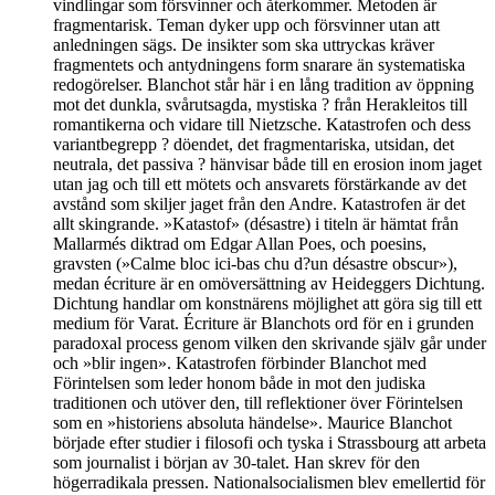
vindlingar som försvinner och återkommer. Metoden är
fragmentarisk. Teman dyker upp och försvinner utan att
anledningen sägs. De insikter som ska uttryckas kräver
fragmentets och antydningens form snarare än systematiska
redogörelser. Blanchot står här i en lång tradition av öppning
mot det dunkla, svårutsagda, mystiska ? från Herakleitos till
romantikerna och vidare till Nietzsche. Katastrofen och dess
variantbegrepp ? döendet, det fragmentariska, utsidan, det
neutrala, det passiva ? hänvisar både till en erosion inom jaget
utan jag och till ett mötets och ansvarets förstärkande av det
avstånd som skiljer jaget från den Andre. Katastrofen är det
allt skingrande. »Katastof» (désastre) i titeln är hämtat från
Mallarmés diktrad om Edgar Allan Poes, och poesins,
gravsten (»Calme bloc ici-bas chu d?un désastre obscur»),
medan écriture är en omöversättning av Heideggers Dichtung.
Dichtung handlar om konstnärens möjlighet att göra sig till ett
medium för Varat. Écriture är Blanchots ord för en i grunden
paradoxal process genom vilken den skrivande själv går under
och »blir ingen». Katastrofen förbinder Blanchot med
Förintelsen som leder honom både in mot den judiska
traditionen och utöver den, till reflektioner över Förintelsen
som en »historiens absoluta händelse». Maurice Blanchot
började efter studier i filosofi och tyska i Strassbourg att arbeta
som journalist i början av 30-talet. Han skrev för den
högerradikala pressen. Nationalsocialismen blev emellertid för