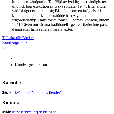
honom en vändpunkt. Till följd av lyckliga omständigheter
undgick han exekution av tyska soldater 1944. Efter andra
världskriget etablerade sig Blanchot som en inflytelserik
kritiker och politiskt understödde han Algeriets
frigörelsekamp. Hans första roman, Thomas l?obscur, utkom
1941 ? även om sådana traditionella genrekriterier inte passar
denna eller hans senare litterära texter.
Tillbaka till: Böcker
Kundvagn -
0 kr
Kundvagnen är tom
Kalender
8/6
.
En kväll om "Nationens fiender"
Kontakt
Mail:
kundservice [at] daidalos.se