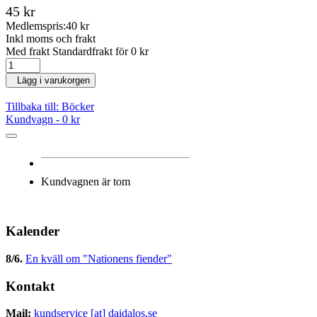
45 kr
Medlemspris:
40 kr
Inkl moms och frakt
Med frakt Standardfrakt för 0 kr
Lägg i varukorgen
Tillbaka till: Böcker
Kundvagn -
0 kr
Kundvagnen är tom
Kalender
8/6
.
En kväll om "Nationens fiender"
Kontakt
Mail:
kundservice [at] daidalos.se