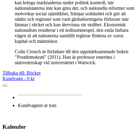
kan bringa marknaderna under politisk kontroll, när
nationalstaterna inte kan göra det, och nationella reformer som
motverkar social ojämlikhet, främjar solidaritet och gör att
städer och regioner som varit globaliseringens förlorare inte
lämnas i sticket och kan återvinna sin stolthet. Ekonomisk
nationalism resulterar i ett nollsummespel, den enda farbara
vägen är att nationerna samfällt reglerar flödena av varor,
kapital och människor.
Colin Crouch är författare till den uppmärk­sammade boken
"Postdemokrati" (2011). Han är pro­fessor emeritus i
statsvetenskap vid universitetet i Warwick.
Tillbaka till: Böcker
Kundvagn -
0 kr
Kundvagnen är tom
Kalender