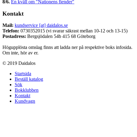
8/6
.
En kväll om "Nationens fiender"
Kontakt
Mail:
kundservice [at] daidalos.se
Telefon:
0730352015 (vi svarar säkrast mellan 10-12 och 13-15)
Postadress:
Bergsjödalen 54b 415 68 Göteborg
Högupplösta omslag finns att ladda ner på respektive boks infosida.
Om inte, hör av er.
© 2019 Daidalos
Startsida
Beställ katalog
Sök
Bokklubben
Kontakt
Kundvagn