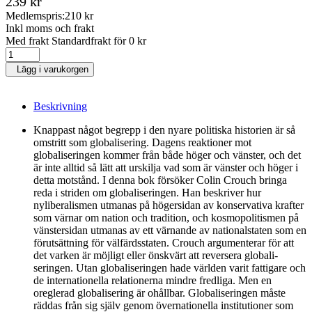
239 kr
Medlemspris:
210 kr
Inkl moms och frakt
Med frakt Standardfrakt för 0 kr
Lägg i varukorgen
Beskrivning
Knappast något begrepp i den nyare politiska historien är så
omstritt som globalisering. Dagens reaktioner mot
globaliseringen kommer från både höger och vänster, och det
är inte alltid så lätt att urskilja vad som är vänster och höger i
detta motstånd. I denna bok försöker Colin Crouch bringa
reda i striden om globaliseringen. Han beskriver hur
nyliberalismen utmanas på högersidan av konservativa krafter
som värnar om nation och tradition, och kosmopolitismen på
vänstersidan utmanas av ett värnande av nationalstaten som en
förutsättning för väl­färds­staten. Crouch argumenterar för att
det varken är möjligt eller önskvärt att reversera globali­
seringen. Utan globaliseringen hade världen varit fattigare och
de internationella relationerna mindre fredliga. Men en
oreglerad globalisering är ohållbar. Globaliseringen måste
räddas från sig själv genom övernationella institutioner som