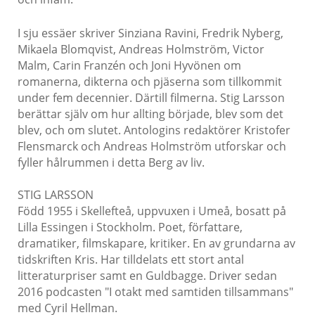
I sju essäer skriver Sinziana Ravini, Fredrik Nyberg,
Mikaela Blomqvist, Andreas Holmström, Victor
Malm, Carin Franzén och Joni Hyvönen om
romanerna, dikterna och pjäserna som tillkommit
under fem decennier. Därtill filmerna. Stig Larsson
berättar själv om hur allting började, blev som det
blev, och om slutet. Antologins redaktörer Kristofer
Flensmarck och Andreas Holmström utforskar och
fyller hålrummen i detta Berg av liv.
STIG LARSSON
Född 1955 i Skellefteå, uppvuxen i Umeå, bosatt på
Lilla Essingen i Stockholm. Poet, författare,
dramatiker, filmskapare, kritiker. En av grundarna av
tidskriften Kris. Har tilldelats ett stort antal
litteraturpriser samt en Guldbagge. Driver sedan
2016 podcasten "I otakt med samtiden tillsammans"
med Cyril Hellman.