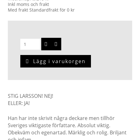
Inkl moms och frakt
Med frakt Standardfrakt för 0 kr
Lägg i varukorgen
STIG LARSSON! NEJ!
ELLER: JA!
Han har inte skrivit några deckare men tillhör
Sveriges viktigaste författare. Absolut viktig.
Obekväm och egenartad. Märklig och rolig. Briljant
och infam.