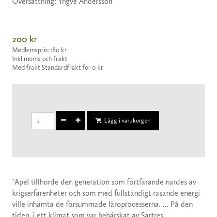
Översättning: Yngve Andersson
200 kr
Medlemspris:
180 kr
Inkl moms och frakt
Med frakt Standardfrakt för 0 kr
Lägg i varukorgen
"Apel tillhörde den generation som fortfarande närdes av
krigserfarenheter och som med fullständigt rasande energi
ville inhämta de försummade läroprocesserna. ... På den
tiden, i ett klimat som var behärskat av Sartres