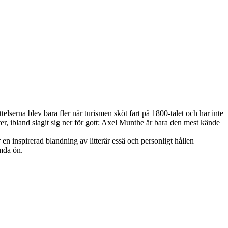
elserna blev bara fler när turismen sköt fart på 1800-talet och har inte
iter, ibland slagit sig ner för gott: Axel Munthe är bara den mest kände
n inspirerad blandning av litterär essä och personligt hållen
ömda ön.