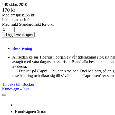
149 sidor, 2010
170 kr
Medlemspris:
155 kr
Inkl moms och frakt
Med frakt Standardfrakt för 0 kr
Lägg i varukorgen
Beskrivning
Alltsedan kejsar Tiberius i början av vår tideräkning slog sig ne
avtagit med våra dagars massturism. Bland alla besökare till ön ha
av dessa.
I
Det var på Capri …
bjuder Arne och Enel Melberg på en guid
reseskildring och riktar sig till såväl inbitna Capriresenärer so
Tillbaka till: Böcker
Kundvagn -
0 kr
Kundvagnen är tom