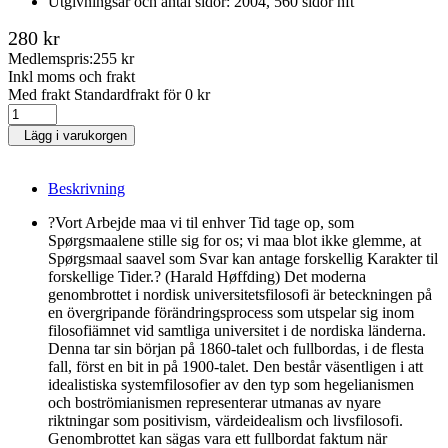
Utgivningsår och antal sidor: 2004, 560 sidor hft
280 kr
Medlemspris:
255 kr
Inkl moms och frakt
Med frakt Standardfrakt för 0 kr
Lägg i varukorgen
Beskrivning
?Vort Arbejde maa vi til enhver Tid tage op, som
Spørgsmaalene stille sig for os; vi maa blot ikke glemme, at
Spørgsmaal saavel som Svar kan antage forskellig Karakter til
forskellige Tider.? (Harald Høffding) Det moderna
genombrottet i nordisk universitetsfilosofi är beteckningen på
en övergripande förändringsprocess som utspelar sig inom
filosofiämnet vid samtliga universitet i de nordiska länderna.
Denna tar sin början på 1860-talet och fullbordas, i de flesta
fall, först en bit in på 1900-talet. Den består väsentligen i att
idealistiska systemfilosofier av den typ som hegelianismen
och boströmianismen representerar utmanas av nyare
riktningar som positivism, värdeidealism och livsfilosofi.
Genombrottet kan sägas vara ett fullbordat faktum när