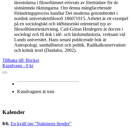
lärostolarna i filosofiämnet erövrats av företrädare för de
sistnämnda riktningarna. Om denna mångfacetterade
förändringsprocess handlar Det moderna genombrottet i
nordisk universitetsfilosofi 1860?1915. Arbetet är ett exempel
på en sociologiskt och idéhistoriskt orienterad typ av
filosofihistorieskrivning. Carl-Göran Heidegren är docent i
sociologi och fil dok i idé- och lärdomshistoria, verksam vid
Lunds universitet. Hans senast publicerade bok är
Antropologi, samhällsteori och politik. Radikalkonservatism
och kritisk teori (Daidalos, 2002).
Tillbaka till: Böcker
Kundvagn -
0 kr
Kundvagnen är tom
Kalender
8/6
.
En kväll om "Nationens fiender"