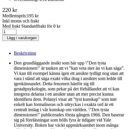
220 kr
Medlemspris:
195 kr
Inkl moms och frakt
Med frakt Standardfrakt för 0 kr
Lägg i varukorgen
Beskrivning
Den grundläggande insikt som bär upp \"Den tysta
dimensionen\" är tanken att vi ”kan veta mer än vi kan säga”.
Vi kan till exempel känna igen ett ansikte tydligt nog utan att
vara i stånd att säga exakt vilka drag i ansiktet som ledde till
igenkännandet. Detta fenomen hänför sig till
gestaltpsykologin, som pekar på det förhållandet att vi kan
integrera delarna i ett ansikte utan att mer precist kunna
identifiera dem. Polanyi visar att ”tyst kunskap” som inte
enkelt kan formaliseras och uttryckas i exakta ord är ett
centralt inslag i vår kunskap om världen. \"Den tysta
dimensionen\" publicerades första gången 1966. Den baserar
sig på föreläsningar som hölls fyra år tidigare vid Yale
University. Boken har väckt uppmärksamhet inom många