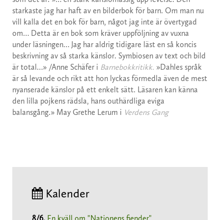
starkaste jag har haft av en bilderbok för barn. Om man nu
vill kalla det en bok för barn, något jag inte är övertygad
om… Detta är en bok som kräver uppföljning av vuxna
under läsningen… Jag har aldrig tidigare läst en så koncis
beskrivning av så starka känslor. Symbiosen av text och bild
är total…» /Anne Schäfer i
Barnebokkritikk.
»Dahles språk
är så levande och rikt att hon lyckas förmedla även de mest
nyanserade känslor på ett enkelt sätt. Läsaren kan känna
den lilla pojkens rädsla, hans outhärdliga eviga
balansgång.» May Grethe Lerum i
Verdens Gang
Kalender
8/6
.
En kväll om "Nationens fiender"