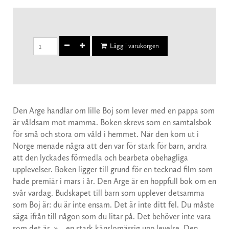
Lägg i varukorgen
Den Arge handlar om lille Boj som lever med en pappa som
är våldsam mot mamma. Boken skrevs som en samtalsbok
för små och stora om våld i hemmet. När den kom ut i
Norge menade några att den var för stark för barn, andra
att den lyckades förmedla och bearbeta obehagliga
upplevelser. Boken ligger till grund för en tecknad film som
hade premiär i mars i år. Den Arge är en hoppfull bok om en
svår vardag. Budskapet till barn som upplever detsamma
som Boj är: du är inte ensam. Det är inte ditt fel. Du måste
säga ifrån till någon som du litar på. Det behöver inte vara
som det är. »… en stark känslomässig upp levelse. Den