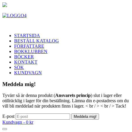
STARTSIDA
BESTÄLL KATALOG
FÖRFATTARE
BOKKLUBBEN
BÖCKER
KONTAKT
SÖK
KUNDVAGN
Meddela mig!
Tyvärr så är denna produkt (
Ansvarets princip
) slut i lager eller
otillräcklig i lager för din beställning. Lämna din e-postadress om du
vill bli meddelad när produkten finns i lager. < br / > < br / > Tack!
E-post
Meddela mig!
Kundvagn -
0 kr