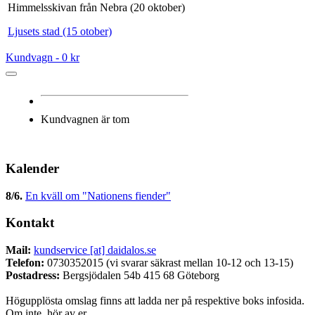
Himmelsskivan från Nebra (20 oktober)
Ljusets stad (15 otober)
Kundvagn -
0 kr
Kundvagnen är tom
Kalender
8/6
.
En kväll om "Nationens fiender"
Kontakt
Mail:
kundservice [at] daidalos.se
Telefon:
0730352015 (vi svarar säkrast mellan 10-12 och 13-15)
Postadress:
Bergsjödalen 54b 415 68 Göteborg
Högupplösta omslag finns att ladda ner på respektive boks infosida.
Om inte, hör av er.