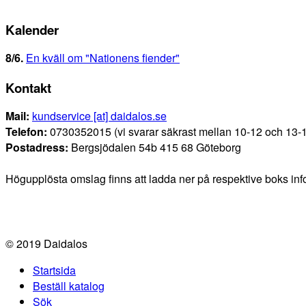
Kalender
8/6
.
En kväll om "Nationens fiender"
Kontakt
Mail:
kundservice [at] daidalos.se
Telefon:
0730352015 (vi svarar säkrast mellan 10-12 och 13-
Postadress:
Bergsjödalen 54b 415 68 Göteborg
Högupplösta omslag finns att ladda ner på respektive boks info
© 2019 Daidalos
Startsida
Beställ katalog
Sök