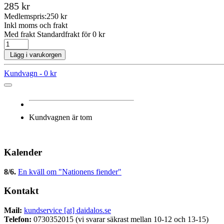
285 kr
Medlemspris:
250 kr
Inkl moms och frakt
Med frakt Standardfrakt för 0 kr
Lägg i varukorgen
Kundvagn -
0 kr
Kundvagnen är tom
Kalender
8/6
.
En kväll om "Nationens fiender"
Kontakt
Mail:
kundservice [at] daidalos.se
Telefon:
0730352015 (vi svarar säkrast mellan 10-12 och 13-15)