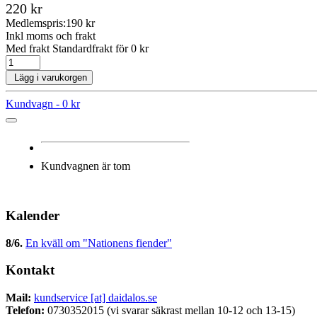
220 kr
Medlemspris:
190 kr
Inkl moms och frakt
Med frakt Standardfrakt för 0 kr
Lägg i varukorgen
Kundvagn -
0 kr
Kundvagnen är tom
Kalender
8/6
.
En kväll om "Nationens fiender"
Kontakt
Mail:
kundservice [at] daidalos.se
Telefon:
0730352015 (vi svarar säkrast mellan 10-12 och 13-15)