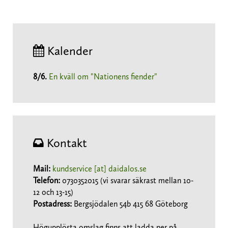
Kalender
8/6
.
En kväll om "Nationens fiender"
Kontakt
Mail:
kundservice [at] daidalos.se
Telefon:
0730352015 (vi svarar säkrast mellan 10-
12 och 13-15)
Postadress:
Bergsjödalen 54b 415 68 Göteborg
Högupplösta omslag finns att ladda ner på