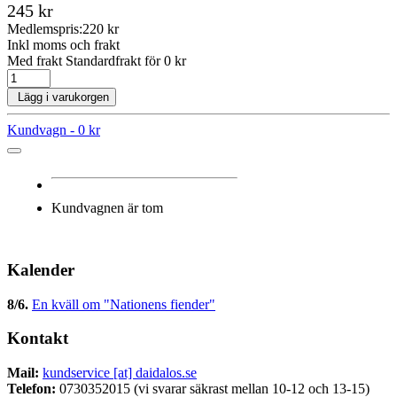
245 kr
Medlemspris:
220 kr
Inkl moms och frakt
Med frakt Standardfrakt för 0 kr
Lägg i varukorgen
Kundvagn -
0 kr
Kundvagnen är tom
Kalender
8/6
.
En kväll om "Nationens fiender"
Kontakt
Mail:
kundservice [at] daidalos.se
Telefon:
0730352015 (vi svarar säkrast mellan 10-12 och 13-15)