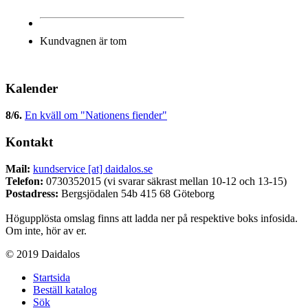
Kundvagnen är tom
Kalender
8/6
.
En kväll om "Nationens fiender"
Kontakt
Mail:
kundservice [at] daidalos.se
Telefon:
0730352015 (vi svarar säkrast mellan 10-12 och 13-15)
Postadress:
Bergsjödalen 54b 415 68 Göteborg
Högupplösta omslag finns att ladda ner på respektive boks infosida.
Om inte, hör av er.
© 2019 Daidalos
Startsida
Beställ katalog
Sök