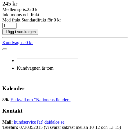
245 kr
Medlemspris:
220 kr
Inkl moms och frakt
Med frakt Standardfrakt för 0 kr
Lägg i varukorgen
Kundvagn -
0 kr
Kundvagnen är tom
Kalender
8/6
.
En kväll om "Nationens fiender"
Kontakt
Mail:
kundservice [at] daidalos.se
Telefon:
0730352015 (vi svarar säkrast mellan 10-12 och 13-15)