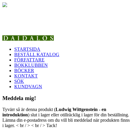
STARTSIDA
BESTÄLL KATALOG
FÖRFATTARE
BOKKLUBBEN
BÖCKER
KONTAKT
SÖK
KUNDVAGN
Meddela mig!
Tyvärr så är denna produkt (
Ludwig Wittgenstein - en
introduktion
) slut i lager eller otillräcklig i lager för din beställning.
Lämna din e-postadress om du vill bli meddelad när produkten finns
i lager. < br / > < br / > Tack!