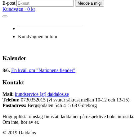
E-post
Meddela mig!
Kundvagn -
0 kr
Kundvagnen är tom
Kalender
8/6
.
En kväll om "Nationens fiender"
Kontakt
Mail:
kundservice [at] daidalos.se
Telefon:
0730352015 (vi svarar säkrast mellan 10-12 och 13-15)
Postadress:
Bergsjödalen 54b 415 68 Göteborg
Högupplösta omslag finns att ladda ner på respektive boks infosida.
Om inte, hör av er.
© 2019 Daidalos